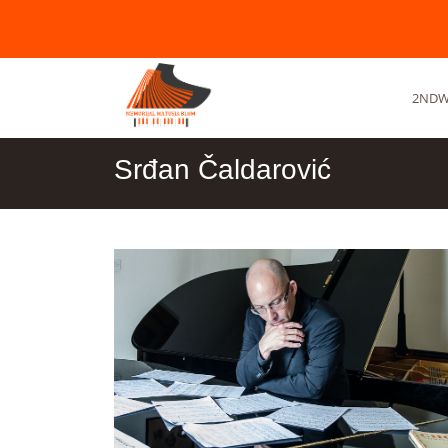
2NDW
Srđan Čaldarović