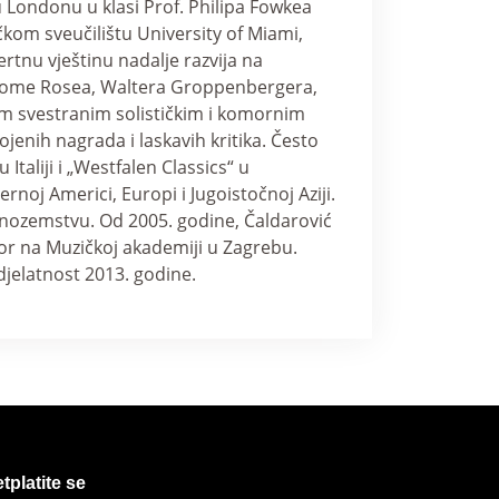
u Londonu u klasi Prof. Philipa Fowkea
kom sveučilištu University of Miami,
ertnu vještinu nadalje razvija na
rome Rosea, Waltera Groppenbergera,
im svestranim solističkim i komornim
enih nagrada i laskavih kritika. Često
taliji i „Westfalen Classics“ u
rnoj Americi, Europi i Jugoistočnoj Aziji.
 i inozemstvu. Od 2005. godine, Čaldarović
sor na Muzičkoj akademiji u Zagrebu.
djelatnost 2013. godine.
tplatite se