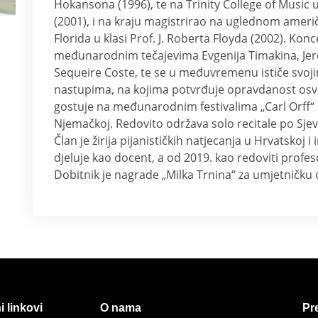
Hokansona (1996), te na Trinity College of Music 
(2001), i na kraju magistrirao na uglednom američ
Florida u klasi Prof. J. Roberta Floyda (2002). Konc
međunarodnim tečajevima Evgenija Timakina, Je
Sequeire Coste, te se u međuvremenu ističe svoj
nastupima, na kojima potvrđuje opravdanost osvoj
gostuje na međunarodnim festivalima „Carl Orff“ u I
Njemačkoj. Redovito održava solo recitale po Sjeve
Član je žirija pijanističkih natjecanja u Hrvatskoj
djeluje kao docent, a od 2019. kao redoviti profe
Dobitnik je nagrade „Milka Trnina“ za umjetničku 
i linkovi
O nama
Pre